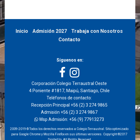
Inicio
Admisión 2027
Trabaja con Nosotros
Contacto
Síguenos en:
Corporación Colegio Terraustral Oeste
4 Poniente #1817, Maipú, Santiago, Chile
Teléfonos de contacto:
Recepción Principal +56 (2) 3 274 9865
Admisión +56 (2) 3 274 9867
Wsp Admisión: +56 (9) 77913273
2009-2019 © Todos los derechos reservados a Colegio Terraustral. Sitio optimizado
para Google Chrome y Mozilla Firefox en sus últimas versiones. Copyright ©2017
DigitalUp. All Rights Reserved