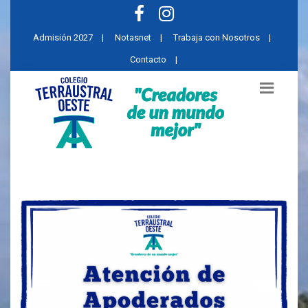
Admisión 2027
|
Notasnet
|
Trabaja con Nosotros
|
Contacto
|