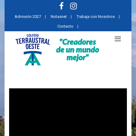
Admisión 2027
|
Notasnet
|
Trabaja con Nosotros
|
Contacto
|